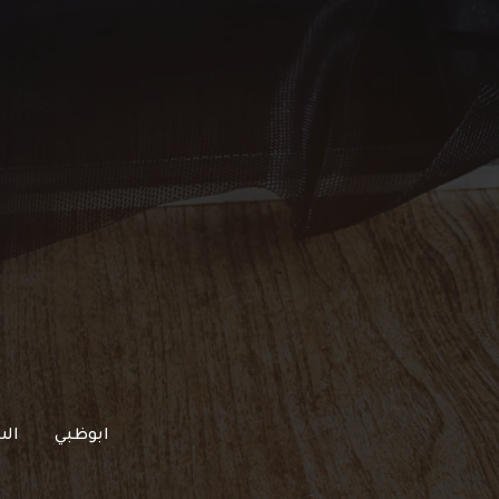
خطي
لى
لمحتوى
ابوظبي
الش