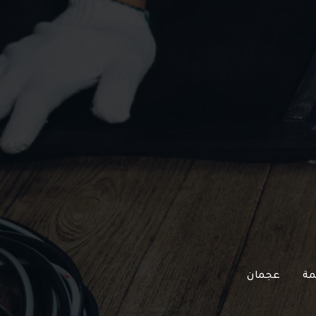
مة
عجمان