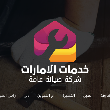
ارقة
العين
الفجيرة
ام القيوين
دبي
راس الخي