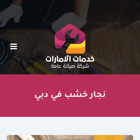
خطي
لى
لمحتوى
نجار خشب في دبي