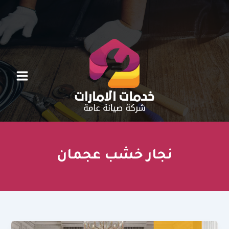
خطي
لى
لمحتوى
نجار خشب عجمان