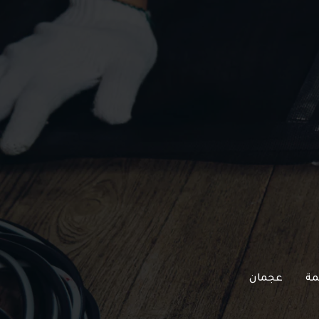
مة
عجمان