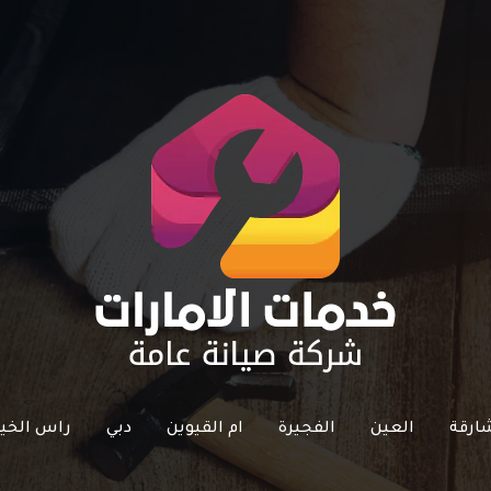
ارقة
العين
الفجيرة
ام القيوين
دبي
راس الخي