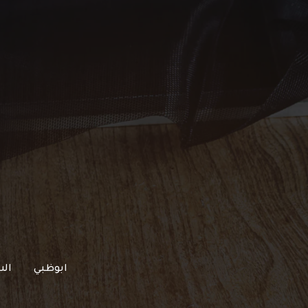
خطي
لى
لمحتوى
ابوظبي
الش