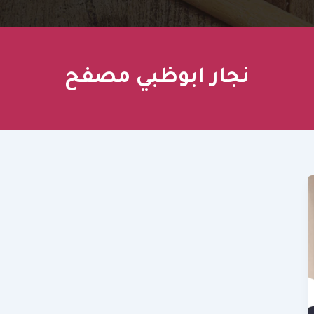
نجار ابوظبي مصفح