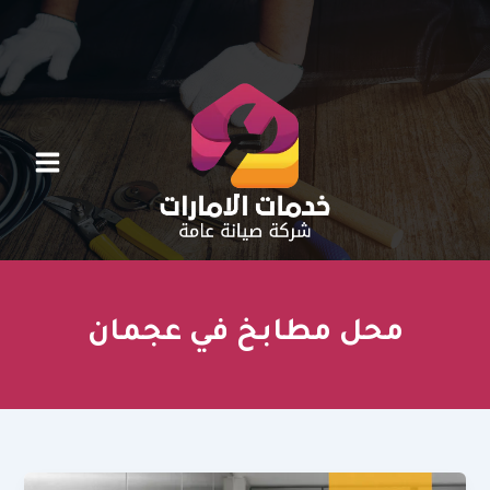
خطي
لى
لمحتوى
محل مطابخ في عجمان