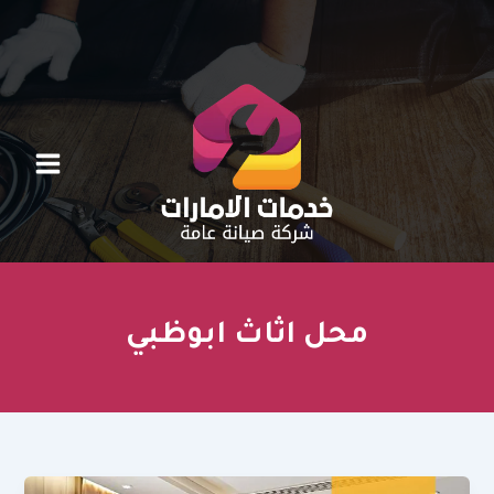
خطي
لى
لمحتوى
محل اثاث ابوظبي