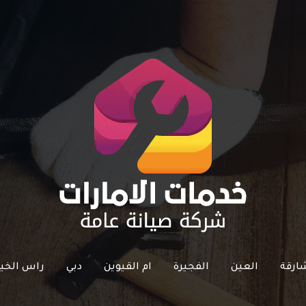
ارقة
العين
الفجيرة
ام القيوين
دبي
راس الخي