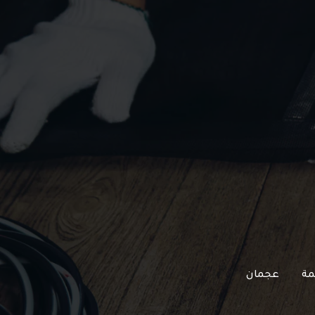
مة
عجمان