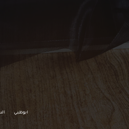
خطي
لى
لمحتوى
ابوظبي
الش