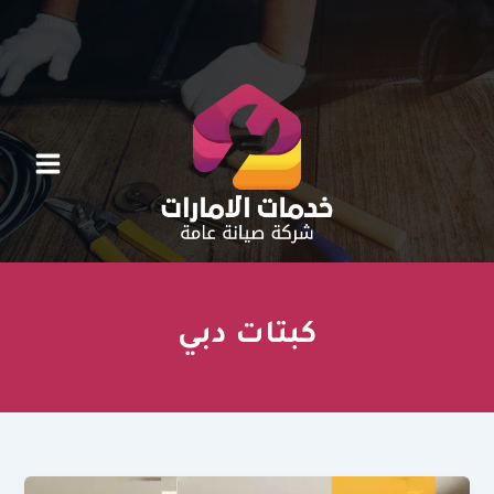
خطي
لى
لمحتوى
كبتات دبي