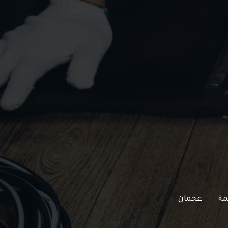
مة
عجمان