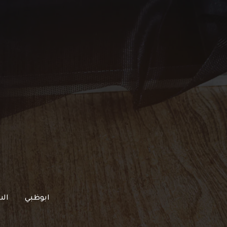
خطي
لى
لمحتوى
ابوظبي
الش