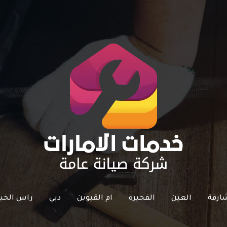
ارقة
العين
الفجيرة
ام القيوين
دبي
راس الخي