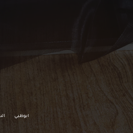
خطي
لى
لمحتوى
ابوظبي
الش