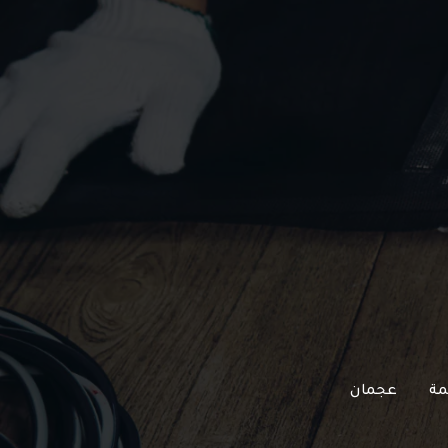
مة
عجمان