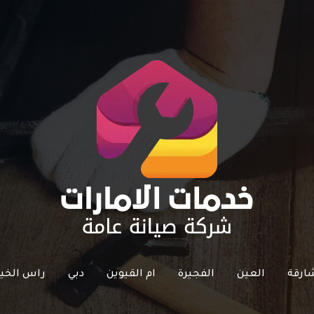
ارقة
العين
الفجيرة
ام القيوين
دبي
راس الخي