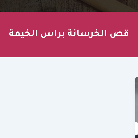
قص الخرسانة براس الخيمة