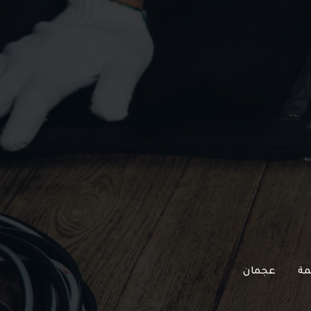
مة
عجمان