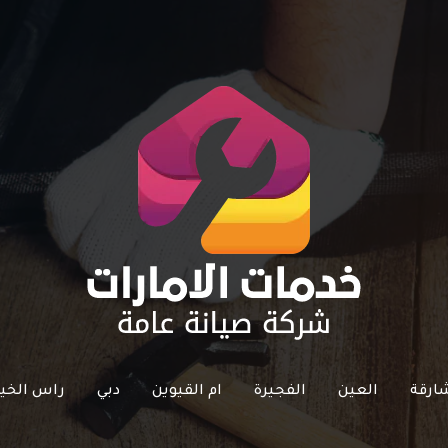
ارقة
العين
الفجيرة
ام القيوين
دبي
راس الخي