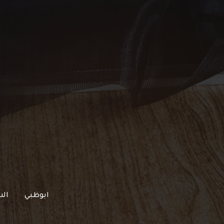
خطي
لى
لمحتوى
ابوظبي
الش