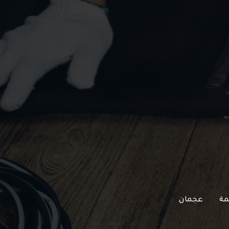
مة
عجمان