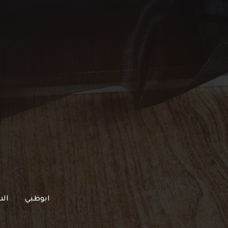
خطي
لى
لمحتوى
ابوظبي
الش