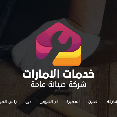
ارقة
العين
الفجيرة
ام القيوين
دبي
راس الخي