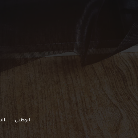
خطي
لى
لمحتوى
ابوظبي
الش