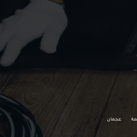
مة
عجمان