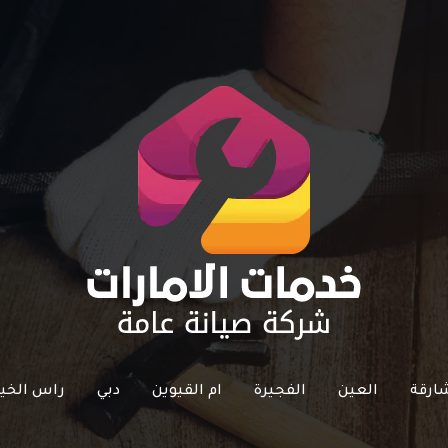
ارقة
العين
الفجيرة
ام القيوين
دبي
راس الخي