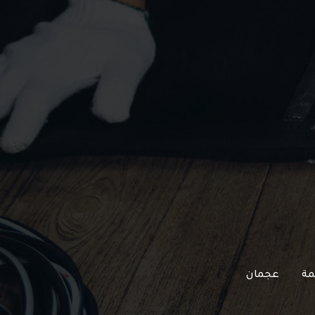
مة
عجمان