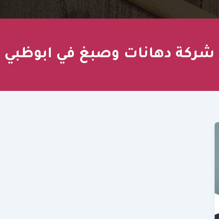
شركة دهانات وصبغ في ابوظبي