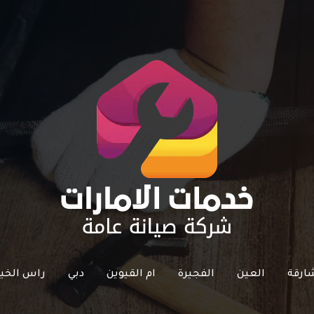
ارقة
العين
الفجيرة
ام القيوين
دبي
راس الخي