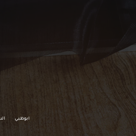
خطي
لى
لمحتوى
ابوظبي
الش