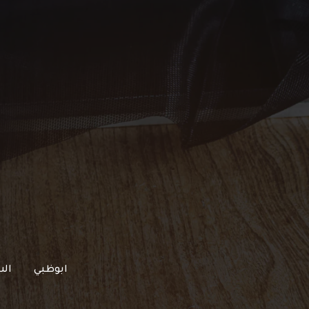
خطي
لى
لمحتوى
ابوظبي
الش