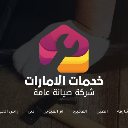
ارقة
العين
الفجيرة
ام القيوين
دبي
راس الخي