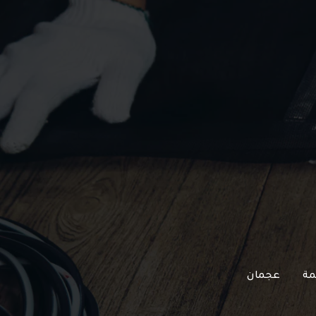
مة
عجمان