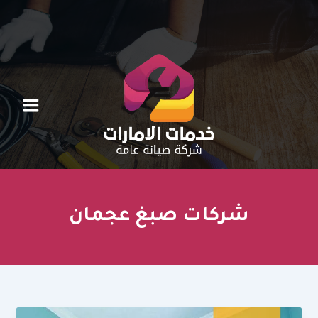
خطي
لى
لمحتوى
شركات صبغ عجمان