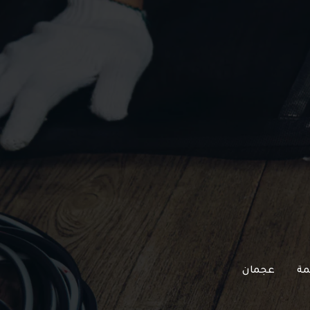
مة
عجمان