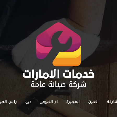
ارقة
العين
الفجيرة
ام القيوين
دبي
راس الخي