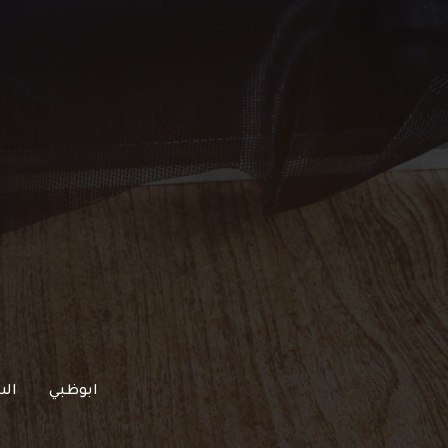
خطي
لى
لمحتوى
ابوظبي
الش