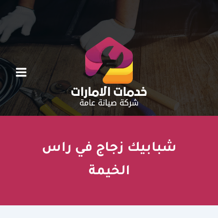
خطي
لى
لمحتوى
شبابيك زجاج في راس
الخيمة