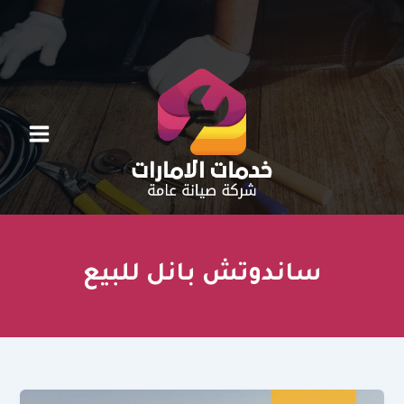
خطي
لى
لمحتوى
ساندوتش بانل للبيع