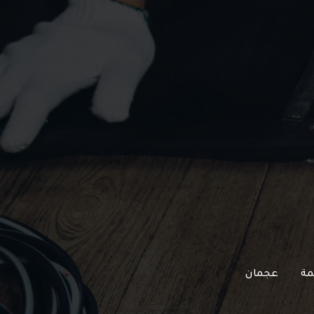
مة
عجمان