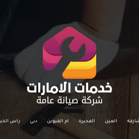
ارقة
العين
الفجيرة
ام القيوين
دبي
راس الخي