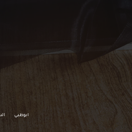
خطي
لى
لمحتوى
ابوظبي
الش