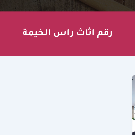
رقم اثاث راس الخيمة