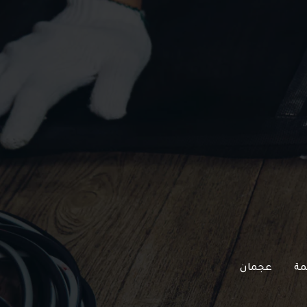
مة
عجمان