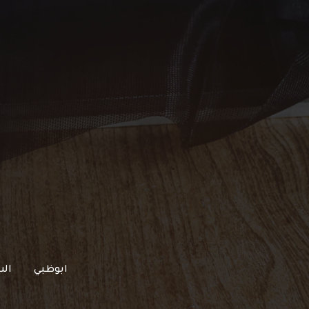
خطي
لى
لمحتوى
ابوظبي
الش