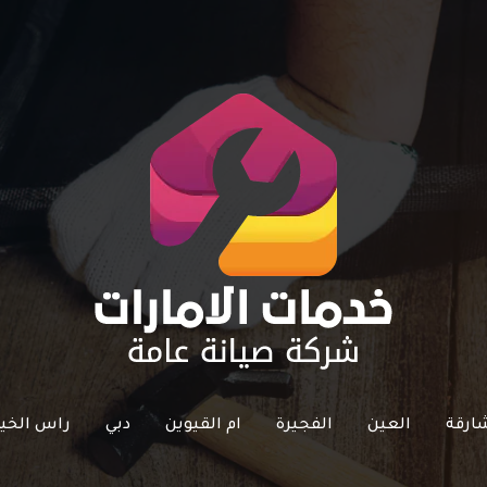
ارقة
العين
الفجيرة
ام القيوين
دبي
راس الخي