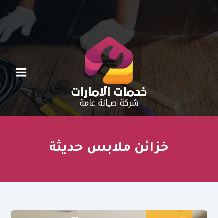
خطي
لى
لمحتوى
خزائن ملابس حديثة