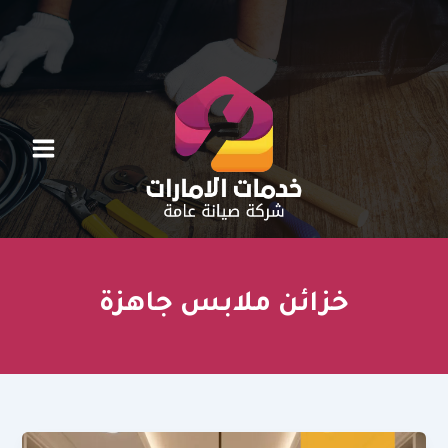
خطي
لى
لمحتوى
خزائن ملابس جاهزة