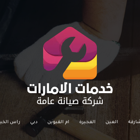
ارقة
العين
الفجيرة
ام القيوين
دبي
راس الخي