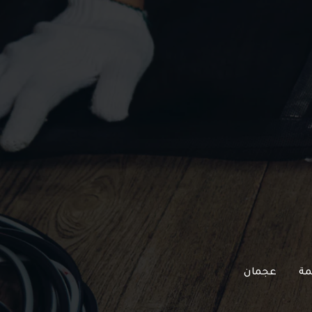
مة
عجمان