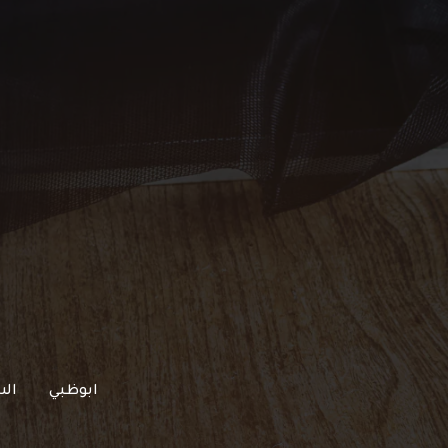
خطي
لى
لمحتوى
ابوظبي
الش