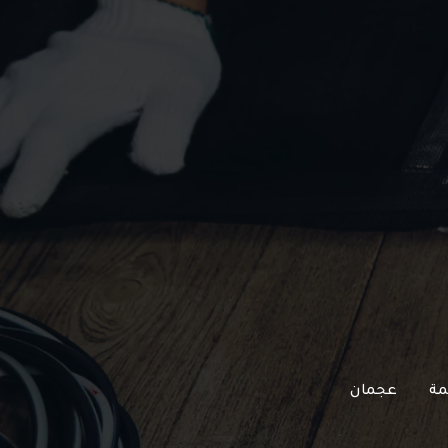
مة
عجمان