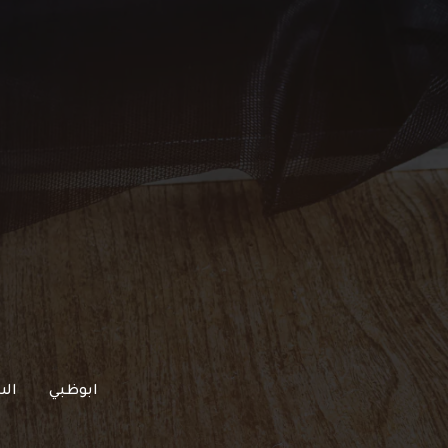
خطي
لى
لمحتوى
ابوظبي
الش