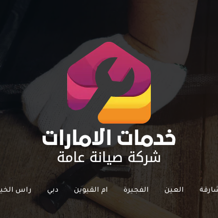
ارقة
العين
الفجيرة
ام القيوين
دبي
راس الخي