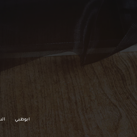
خطي
لى
لمحتوى
ابوظبي
الش