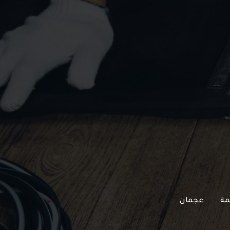
مة
عجمان