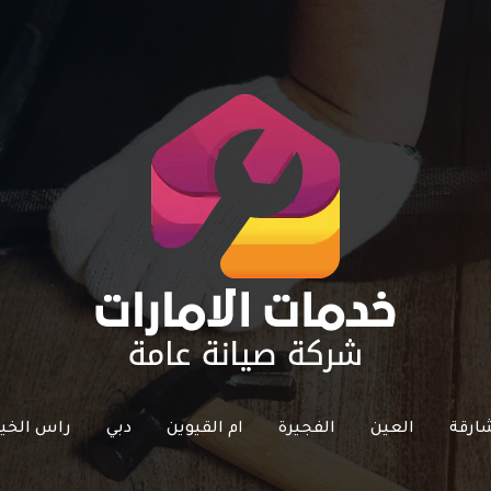
ارقة
العين
الفجيرة
ام القيوين
دبي
راس الخي