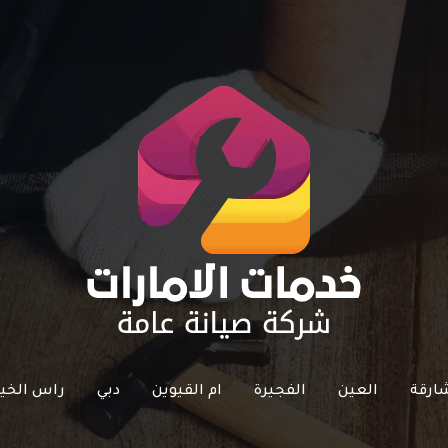
ارقة
العين
الفجيرة
ام القيوين
دبي
راس الخي