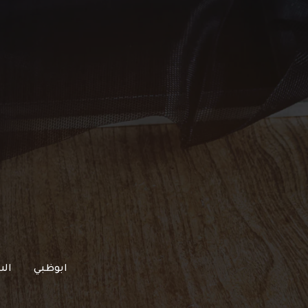
خطي
لى
لمحتوى
ابوظبي
الش