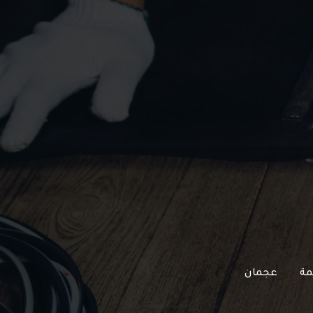
مة
عجمان