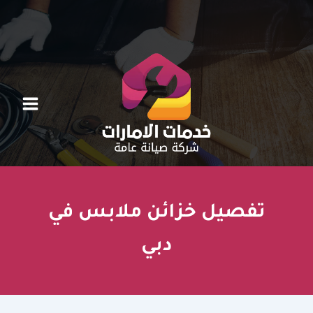
خطي
لى
لمحتوى
تفصيل خزائن ملابس في
دبي