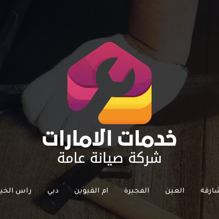
ارقة
العين
الفجيرة
ام القيوين
دبي
راس الخي