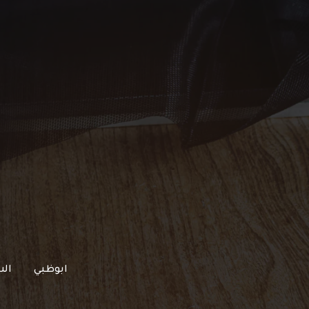
خطي
لى
لمحتوى
ابوظبي
الش