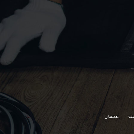
مة
عجمان