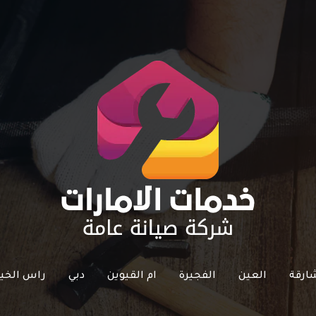
ارقة
العين
الفجيرة
ام القيوين
دبي
راس الخي