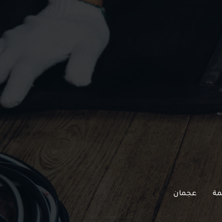
مة
عجمان