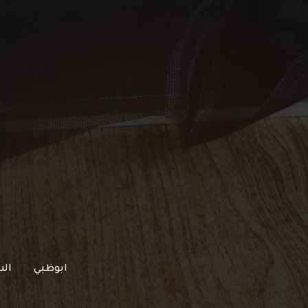
خطي
لى
لمحتوى
ابوظبي
الش