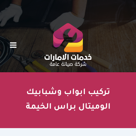
خطي
لى
لمحتوى
تركيب ابواب وشبابيك
الوميتال براس الخيمة