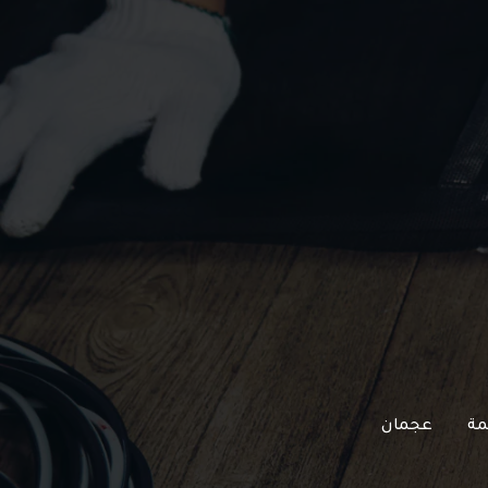
مة
عجمان