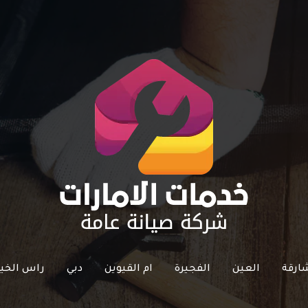
ارقة
العين
الفجيرة
ام القيوين
دبي
راس الخي