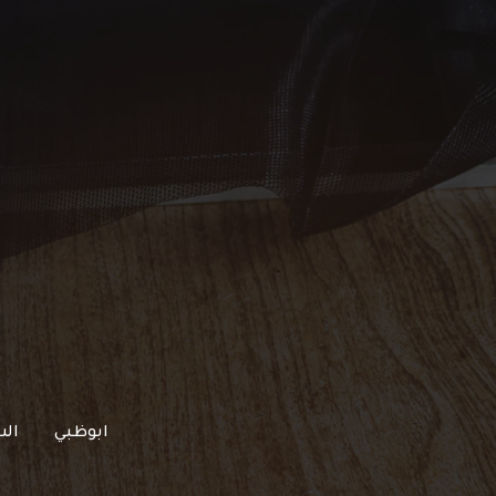
خطي
لى
لمحتوى
ابوظبي
الش