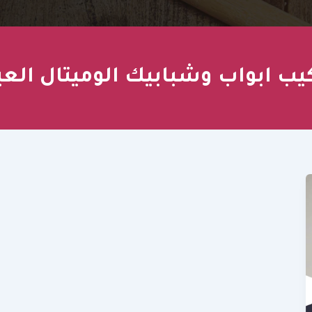
يب ابواب وشبابيك الوميتال الع