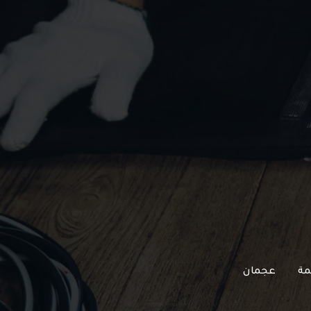
مة
عجمان