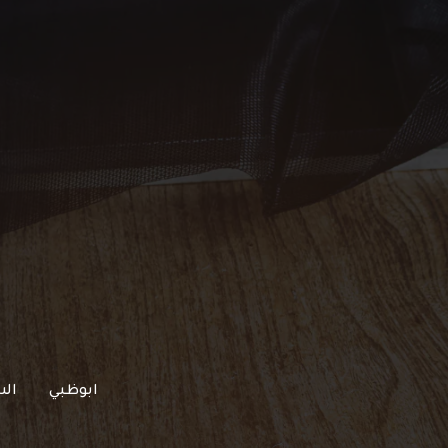
خطي
لى
لمحتوى
ابوظبي
الش