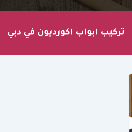
تركيب ابواب اكورديون في دبي