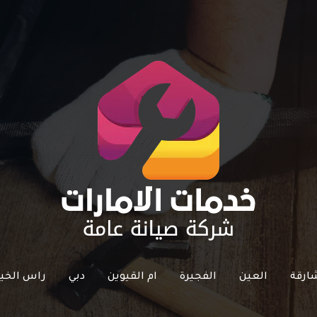
ارقة
العين
الفجيرة
ام القيوين
دبي
راس الخي