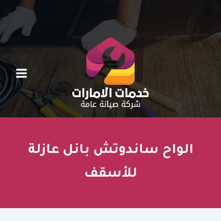
خطي
لى
لمحتوى
الواح ساندوتش بانل عازلة
للأسقف