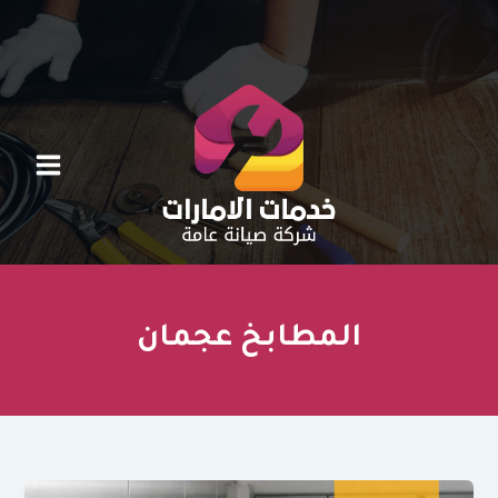
خطي
لى
لمحتوى
المطابخ عجمان