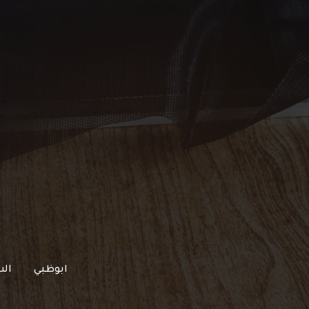
خطي
لى
لمحتوى
ابوظبي
الش