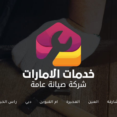
ارقة
العين
الفجيرة
ام القيوين
دبي
راس الخي