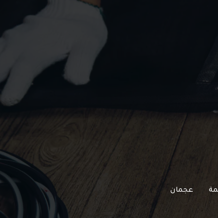
مة
عجمان