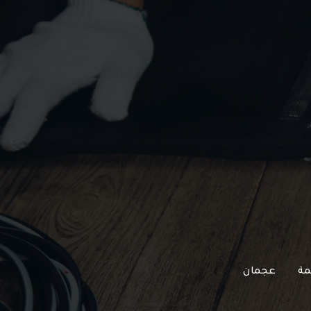
مة
عجمان