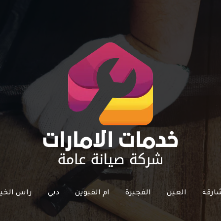
ارقة
العين
الفجيرة
ام القيوين
دبي
راس الخي