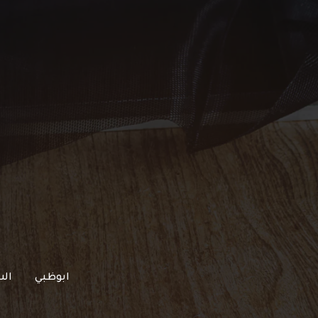
خطي
لى
لمحتوى
ابوظبي
الش