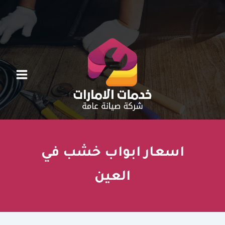
خطي
لى
لمحتوى
اسعار ابواب خشب في
العين