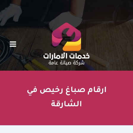
خطي
لى
لمحتوى
ارقام صباغ رخيص في
الشارقة