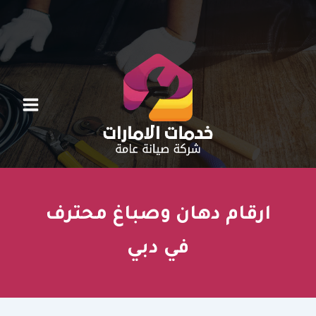
خطي
لى
لمحتوى
ارقام دهان وصباغ محترف
في دبي