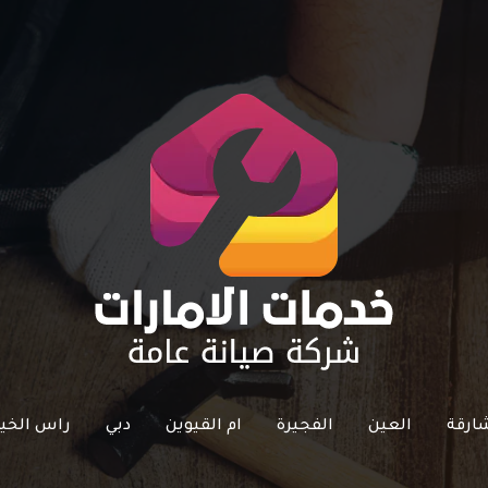
ارقة
العين
الفجيرة
ام القيوين
دبي
راس الخي