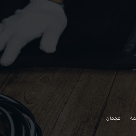
مة
عجمان