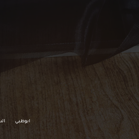
خطي
لى
لمحتوى
ابوظبي
الش