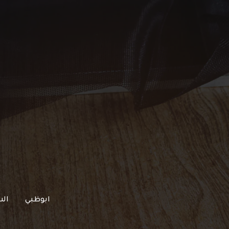
خطي
لى
لمحتوى
ابوظبي
الش