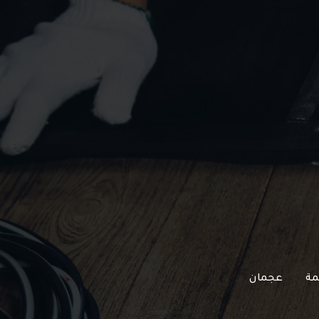
مة
عجمان