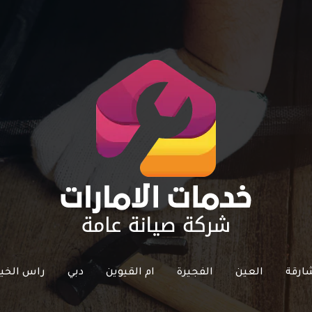
ارقة
العين
الفجيرة
ام القيوين
دبي
راس الخي