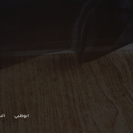
خطي
لى
لمحتوى
ابوظبي
الش