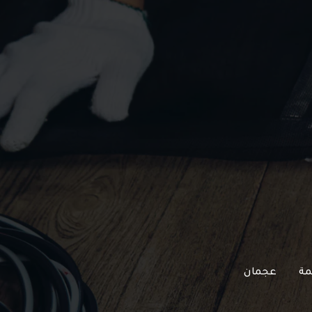
مة
عجمان