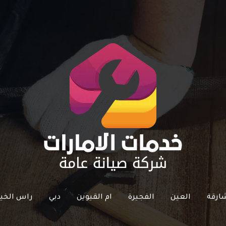
ارقة
العين
الفجيرة
ام القيوين
دبي
راس الخي