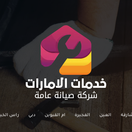
ارقة
العين
الفجيرة
ام القيوين
دبي
راس الخي