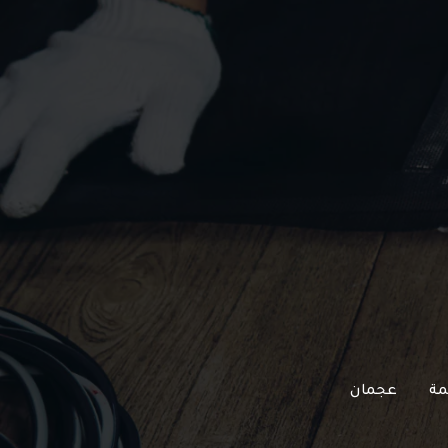
مة
عجمان