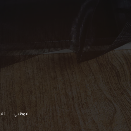
خطي
لى
لمحتوى
ابوظبي
الش