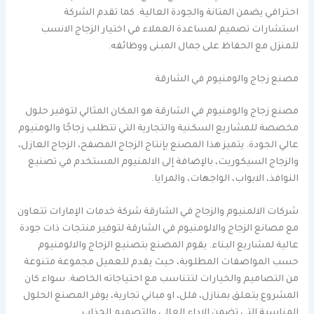
احترافي يضمن المتانة والجودة العالية. كما تقدم الشركة
استشارات تصميم لمساعدة العملاء في اختيار الزجاج الانسب
للمنزل مع الحفاظ على جمال المبنى ووظائفه.
مصنع زجاج والومنيوم في الشارقة
مصنع زجاج والومنيوم في الشارقة هو المكان المثالي لتوفير حلول
مخصصة للمشاريع السكنية والتجارية التي تتطلب زجاجًا والومنيوم
عالي الجودة. يتميز هذا المصنع بإنتاج الزجاج المصفح، الزجاج العازل،
والزجاج السيكوريت، بالإضافة إلى الالمنيوم المستخدم في تصنيع
النوافذ، الابواب، الواجهات، والمرايا.
شركات الالمنيوم والزجاج في الشارقة شركة خدمات الإمارات تتعاون
مع مصانع الزجاج والالومنيوم في الشارقة لتوفير منتجات ذات جودة
عالية لمشاريع البناء. يقوم المصنع بتصنيع الزجاج والالومنيوم
حسب المواصفات المطلوبة، حيث يقدم للعميل مجموعة متنوعة
من التصاميم والخيارات لتتناسب مع احتياجاته الخاصة. سواء كان
المشروع يتعلق بمنازل، فلل، او مباني تجارية، يوفر المصنع الحلول
المناسبة التي تضمن الاداء العالي والتصميم الجذاب.