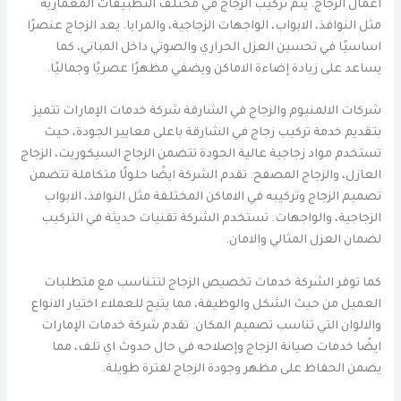
اعمال الزجاج. يتم تركيب الزجاج في مختلف التطبيقات المعمارية
مثل النوافذ، الابواب، الواجهات الزجاجية، والمرايا. يعد الزجاج عنصرًا
اساسيًا في تحسين العزل الحراري والصوتي داخل المباني، كما
يساعد على زيادة إضاءة الاماكن ويضفي مظهرًا عصريًا وجماليًا.
شركات الالمنيوم والزجاج في الشارقة شركة خدمات الإمارات تتميز
بتقديم خدمة تركيب زجاج في الشارقة باعلى معايير الجودة، حيث
تستخدم مواد زجاجية عالية الجودة تتضمن الزجاج السيكوريت، الزجاج
العازل، والزجاج المصفح. تقدم الشركة ايضًا حلولًا متكاملة تتضمن
تصميم الزجاج وتركيبه في الاماكن المختلفة مثل النوافذ، الابواب
الزجاجية، والواجهات. تستخدم الشركة تقنيات حديثة في التركيب
لضمان العزل المثالي والامان.
كما توفر الشركة خدمات تخصيص الزجاج لتتناسب مع متطلبات
العميل من حيث الشكل والوظيفة، مما يتيح للعملاء اختيار الانواع
والالوان التي تناسب تصميم المكان. تقدم شركة خدمات الإمارات
ايضًا خدمات صيانة الزجاج وإصلاحه في حال حدوث اي تلف، مما
يضمن الحفاظ على مظهر وجودة الزجاج لفترة طويلة.