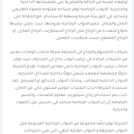
لإضفاء لمسة من الاناقة والعصرية على تصميماتها الداخلية
والخارجية. الابواب الزجاجية توفر مساحة مفتوحة للضوء الطبيعي
وتساعد في خلق بيئة مريحة وسهلة الاستخدام، مع الحفاظ على
الامان والجمال. تتميز الابواب الزجاجية بمرونتها، حيث يمكن تركيبها
بانواع متعددة من الزجاج مثل الزجاج السيكوريت، الزجاج العازل، او
الزجاج المصفح حسب متطلبات العميل.
شركات الالمنيوم والزجاج في الشارقة شركة خدمات الإمارات تعتبر
من الشركات الرائدة في تركيب ابواب زجاج في الشارقة، حيث توفر
خدمات تركيب الابواب الزجاجية باعلى معايير الجودة. تقدم الشركة
حلولًا مخصصة للعملاء تشمل ابوابًا زجاجية للمداخل الخارجية،
الابواب الداخلية للمكاتب، وكذلك الابواب للحدائق او المسابح. كما
تستخدم الشركة احدث التقنيات لتوفير مستوى عالي من الامان،
حيث يتم استخدام زجاج سيكوريت مقاوم للصدمات والكسر،
بالإضافة إلى ان الابواب الزجاجية تساعد في تحسين عزل الصوت
والحرارة.
الشركة توفر ايضًا مجموعة من الابواب الزجاجية المتنوعة مثل
الابواب المنزلقة و الابواب القابلة للطي، التي تلبي احتياجات