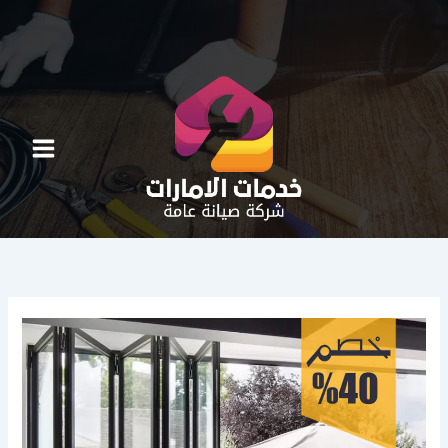
خطي
لى
لمحتوى