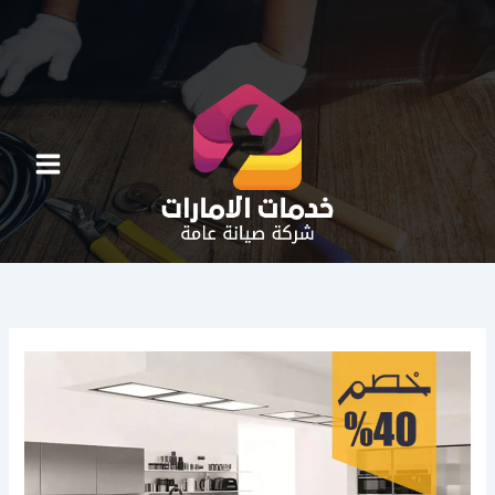
خطي
لى
لمحتوى