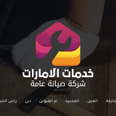
ارقة
العين
الفجيرة
ام القيوين
دبي
راس الخي