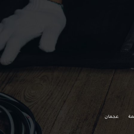
مة
عجمان