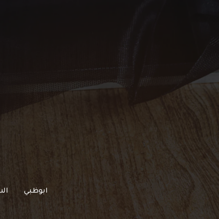
خطي
لى
لمحتوى
ابوظبي
الش