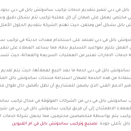
ل في دبي تتميز بتقديم خدمات تركيب ساندوتش بانل في دبي بجودة عا
ي مختص يعمل على ضمان أن كل عملية تركيب تتم بشكل دقيق وسريع
ش بانل بشكل آمن ومتقن، حيث تهتم الشركة بتقديم الحلول الأمثل 
دوتش بانل في دبي تعتمد على استخدام معدات حديثة في تركيب سان
ق العمل يلتزم بمواعيد التسليم بدقة، مما يساعد العملاء على تنفي
دمات الامارات تعتبر من العمليات السريعة والفعالة، حيث تتسم با
ب ساندوتش بانل في دبي خدمة ما بعد البيع لعملائها، حيث يتم تقد
ستفادة من هذه الخدمة لضمان استدامة منتجات ساندوتش بانل المث
توفير الدعم الفني الذي يضمن للمشاريع أن تظل بأفضل حال طوال فت
ب ساندوتش بانل في دبي من الشركات الموثوقة في مجال تركيب ساندو
عملاء الاطمئنان إلى أن فريق تركيب ساندوتش بانل في دبي من شركة
لتركيب يتم بواسطة متخصصين محترفين، مما يجعل شركة خدمات الامار
نل بأعلى جودة.
تصنيع وتركيب ساندوتش بانل في ام القيوين