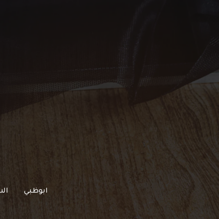
خطي
لى
لمحتوى
ابوظبي
الش