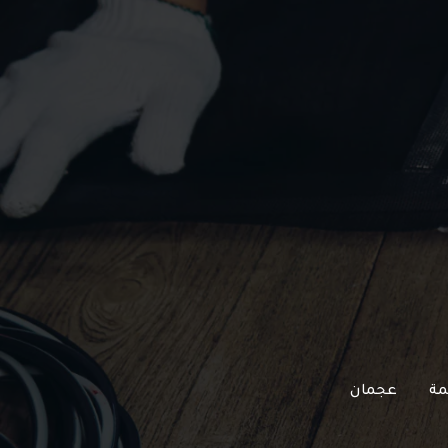
مة
عجمان