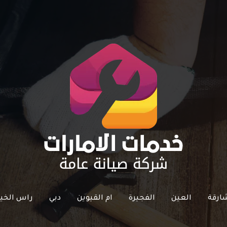
ارقة
العين
الفجيرة
ام القيوين
دبي
راس الخي