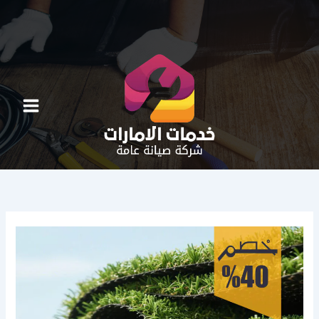
خطي
لى
لمحتوى