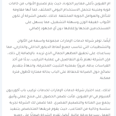
ام القيوين بأعلى معايير الجودة، حيث يتم تصنيع الأبواب من خامات
قوية ومتينة تتحمل الاستخدام اليومي المكثف، كما أنها مقاومة
للتآكل والعوامل الجوية المختلفة. كذلك، تضمن الشركة أن تكون
الأبواب خفيفة الوزن وسهلة التشغيل، مما يسهل على
المستخدمين فتحها وإغلاقها دون أي مجهود إضافي.
أيضًا، توفر شركة خدمات الإمارات مجموعة واسعة من الألوان
والتشطيبات التي تناسب جميع أنماط الديكور الداخلي والخارجي، مما
يساعدك على تحقيق المظهر الجمالي الذي تريده. بالإضافة إلى ذلك،
فإن الشركة تهتم بأدق التفاصيل في عملية التركيب، بدءًا من أخذ
القياسات بدقة، مرورًا بعملية التثبيت المحترفة، وانتهاءً بتقديم
نصائح حول الصيانة للحفاظ على الباب بحالة ممتازة لأطول فترة
ممكنة.
لذلك، عند اختيار شركة خدمات الإمارات لخدمات تركيب باب أكورديون
ألمنيوم في ام القيوين، فأنت تضمن الحصول على منتج عملي وأنيق
يجمع بين المتانة والتصميم العصري. كما تضمن لك الشركة تجربة
سلسة وخالية من المتاعب، حيث يقوم فريقها المتخصص بتنفيذ
العمل بسرعة ودقة عالية. أيضا، تقدم الشركة ضمانًا على جميع