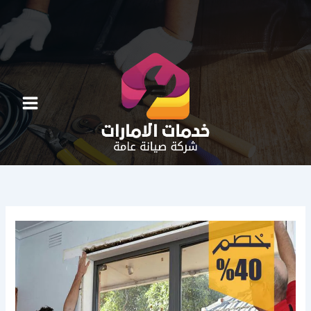
خطي
لى
لمحتوى