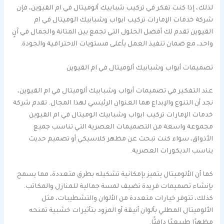
لذلك، إذا كنت تفكر في تركيب شبابيك ألوميتال في ام القيوين، فإن
شركة خدمات الإمارات تركيب ابواب وشبابيك الوميتال في ام
القيوين تقدم لك أفضل الحلول التي تجمع بين المتانة والجمال في آنٍ
واحد، مع ضمان تنفيذ العمل بأعلى مستويات الاحترافية والجودة.
تصميمات أبواب وشبابيك ألوميتال في ام القيوين
عند التفكير في تصميمات أبواب وشبابيك ألوميتال في ام القيوين،
نجد أن التنوع والإبداع هما العنوان الرئيسي لهذا المجال. تقدم شركة
خدمات الإمارات تركيب ابواب وشبابيك الوميتال في ام القيوين
مجموعة واسعة من التصميمات العصرية التي تناسب جميع
الأذواق، سواء كنت تبحث عن مظهر كلاسيكي أو تصميم حديث
يناسب الديكورات العصرية.
كما أن الألوميتال يتميز بإمكانية تشكيله بطرق متعددة، مما يسمح
بإنشاء تصميمات فريدة تضيف لمسة جمالية للمنازل والمكاتب.
كذلك، تتوفر خيارات متعددة من الألوان والتشطيبات، مثل
الألوميتال المطلي بألوان أنيقة أو المزود بتأثيرات خشبية تمنحه
مظهرًا طبيعيًا دافئًا.